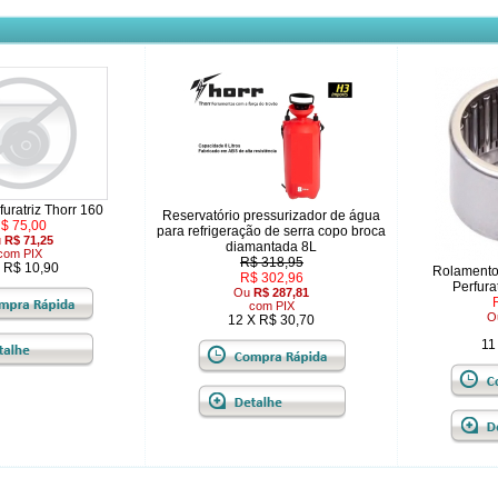
uratriz Thorr 160
Reservatório pressurizador de água
$ 75,00
para refrigeração de serra copo broca
u
R$ 71,25
diamantada 8L
com PIX
R$ 318,95
 R$ 10,90
Rolamento
R$ 302,96
Perfura
Ou
R$ 287,81
com PIX
O
12 X R$ 30,70
11