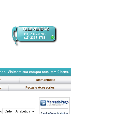
(11) 2367-8788
(11) 2367-8788
do, Visitante
sua compra atual tem
0
itens.
r
Diamantados
o
Peças e Acessórios
o: