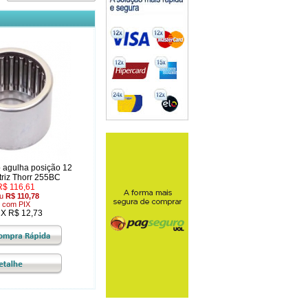
 agulha posição 12
triz Thorr 255BC
R$ 116,61
u
R$ 110,78
com PIX
 X R$ 12,73