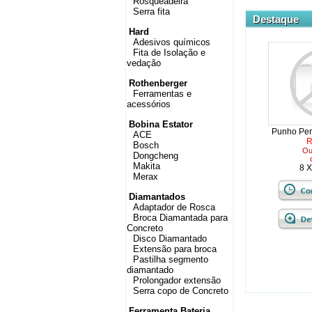
Rosqueadeira
Serra fita
Destaque
Hard
Adesivos químicos
Fita de Isolação e
vedação
Rothenberger
Ferramentas e
acessórios
Bobina Estator
Punho Perf
ACE
R
Bosch
O
Dongcheng
Makita
8 X
Merax
Diamantados
Adaptador de Rosca
Broca Diamantada para
Concreto
Disco Diamantado
Extensão para broca
Pastilha segmento
diamantado
Prolongador extensão
Serra copo de Concreto
Ferramenta Bateria