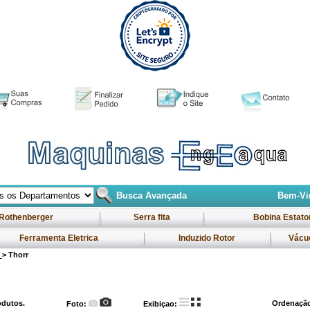
Busca Avançada
Bem-Vin
Rothenberger
Serra fita
Bobina Estato
Ferramenta Eletrica
Induzido Rotor
Vácu
s
> Thorr
dutos.
Ordenaçã
Foto:
Exibiçao: