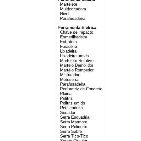
Martelete
Multicortadora
Nivel
Parafusadeira
Ferramenta Eletrica
Chave de impacto
Esmerilhadeira
Extratora
Furadeira
Lixadeira
Lixadeira umido
Martelete Rotativo
Martelo Demolidor
Martelo Rompedor
Misturador
Motoserra
Parafusadeira
Perfuratriz de Concreto
Plaina
Politriz
Politriz umido
Retificadeira
Secador
Serra Esquadria
Serra Marmore
Serra Policorte
Serra Sabre
Serra Tico-Tico
Serras Circular