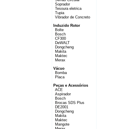
Soprador
Tesoura eletrica
Tupia
Vibrador de Concreto
Induzido Rotor
Bolte
Bosch
CF300
DeWALT
Dongcheng
Makita
Maktec
Merax
Vácuo
Bomba
Placa
Peças e Acessórios
ACE
Aspirador
Bosch
Brocas SDS Plus
DE2001
Dongcheng
Makita
Maktec
Mangote
Merax