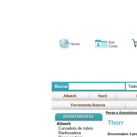
Buscar
Allwerk
Hard
Ferramenta Bateria
Peças e Acessório
Thorr
Allwerk
Curvadora de tubos
Ranhuradora
Encontrados
3
pro