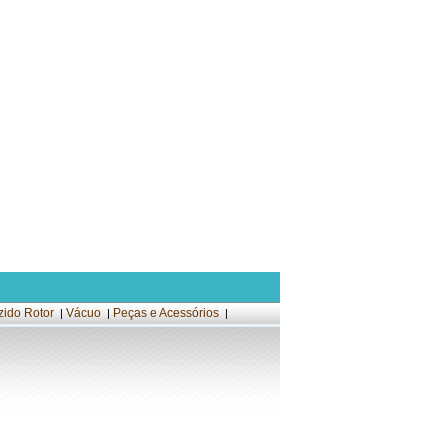
zido Rotor
Vácuo
Peças e Acessórios
|
|
|