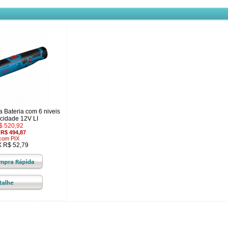
a Bateria com 6 niveis
ocidade 12V LI
$ 520,92
u
R$ 494,87
com PIX
X R$ 52,79