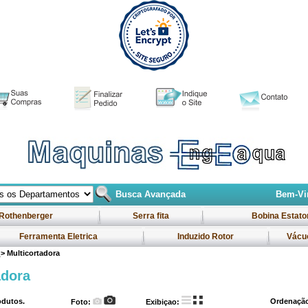
Busca Avançada
Bem-Vin
Rothenberger
Serra fita
Bobina Estato
Ferramenta Eletrica
Induzido Rotor
Vácu
a
> Multicortadora
adora
dutos.
Ordenaçã
Foto:
Exibiçao: