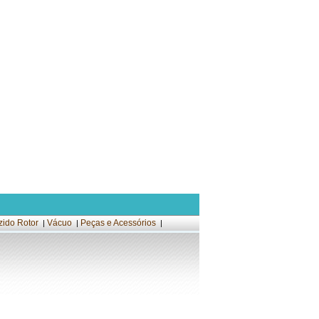
zido Rotor
Vácuo
Peças e Acessórios
|
|
|