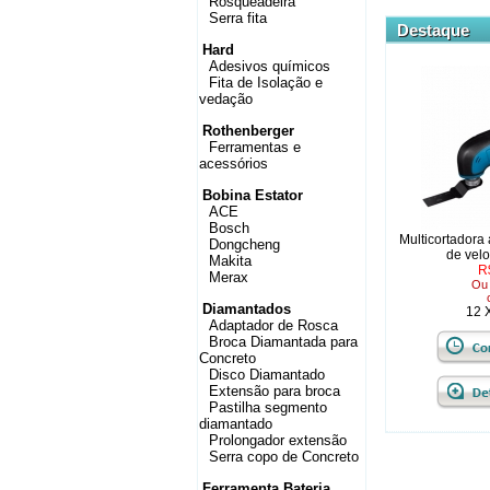
Rosqueadeira
Serra fita
Destaque
Hard
Adesivos químicos
Fita de Isolação e
vedação
Rothenberger
Ferramentas e
acessórios
Bobina Estator
ACE
Bosch
Multicortadora 
Dongcheng
de vel
Makita
R
Merax
O
Diamantados
12 
Adaptador de Rosca
Broca Diamantada para
Concreto
Disco Diamantado
Extensão para broca
Pastilha segmento
diamantado
Prolongador extensão
Serra copo de Concreto
Ferramenta Bateria