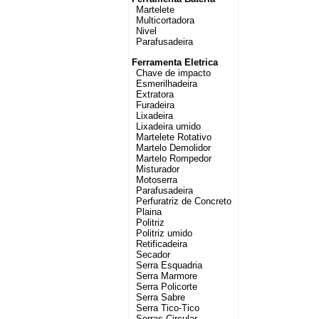
Martelete
Multicortadora
Nivel
Parafusadeira
Ferramenta Eletrica
Chave de impacto
Esmerilhadeira
Extratora
Furadeira
Lixadeira
Lixadeira umido
Martelete Rotativo
Martelo Demolidor
Martelo Rompedor
Misturador
Motoserra
Parafusadeira
Perfuratriz de Concreto
Plaina
Politriz
Politriz umido
Retificadeira
Secador
Serra Esquadria
Serra Marmore
Serra Policorte
Serra Sabre
Serra Tico-Tico
Serras Circular