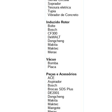
Soprador
Tesoura eletrica
Tupia
Vibrador de Concreto
Induzido Rotor
Bolte
Bosch
CF300
DeWALT
Dongcheng
Makita
Maktec
Merax
Vácuo
Bomba
Placa
Peças e Acessórios
ACE
Aspirador
Bosch
Brocas SDS Plus
DE2001
Dongcheng
Makita
Maktec
Mangote
Merax