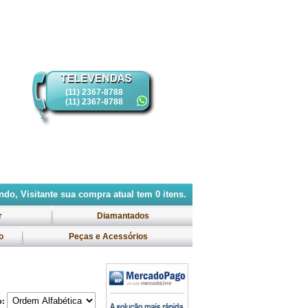
(11) 2367-8788
(11) 2367-8788
do, Visitante
sua compra atual tem
0
itens.
r
Diamantados
o
Peças e Acessórios
o: