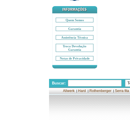
Quem Somos
Garantia
Assistência Técnica
Troca Devolução
Garantia
Notas de Privacidade
Buscar:
Allwerk
Hard
Rothenberger
Serra fita
|
|
|