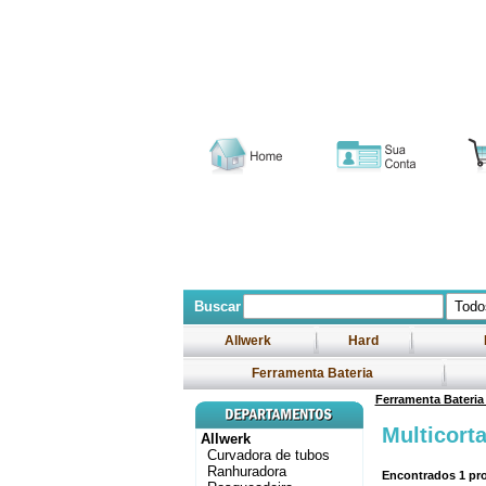
Buscar
Allwerk
Hard
Ferramenta Bateria
Ferramenta Bateri
Multicort
Allwerk
Curvadora de tubos
Ranhuradora
Encontrados
1
pro