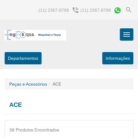
search
phone_in_talk
(11) 2367-8788
(11) 2367-8788
Menu
Princip
Departamentos
Informaçőes
ACE
Peças e Acessórios
ACE
58
Produtos Encontrados