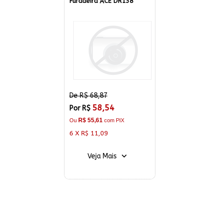
Furadeira ACE DR138
De R$ 68,87
58,54
Por R$
R$ 55,61
Ou
com PIX
6 X R$ 11,09
Veja Mais