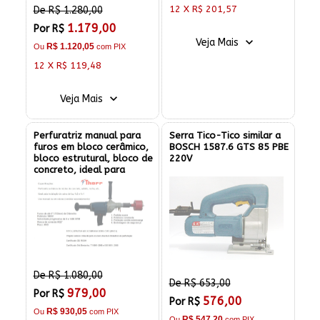
12 X R$ 201,57
De R$ 1.280,00
1.179,00
Por R$
Veja Mais
R$ 1.120,05
Ou
com PIX
12 X R$ 119,48
Veja Mais
Perfuratriz manual para
Serra Tico-Tico similar a
furos em bloco cerâmico,
BOSCH 1587.6 GTS 85 PBE
bloco estrutural, bloco de
220V
concreto, ideal para
instalação de caixa 4"x2" e
4"x4"
De R$ 1.080,00
De R$ 653,00
979,00
Por R$
576,00
Por R$
R$ 930,05
Ou
com PIX
R$ 547,20
Ou
com PIX