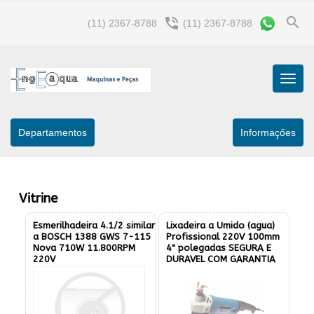
search
phone_in_talk
(11) 2367-8788
(11) 2367-8788
Menu
Princip
Departamentos
Informaçőes
Vitrine
Esmerilhadeira 4.1/2 similar
Lixadeira a Umido (agua)
a BOSCH 1388 GWS 7-115
Profissional 220V 100mm
Nova 710W 11.800RPM
4" polegadas SEGURA E
220V
DURAVEL COM GARANTIA