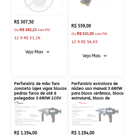
R$ 307,50
R$ 559,00
R$ 292,13
Ou
com PIX
R$ 531,05
Ou
com PIX
12 X R$ 31,16
12 X R$ 56,65
Veja Mais
Veja Mais
Perfuratriz de mão fura
Perfuratriz extratora de
concreto lajes vigas blocos
núcleo uso manual 3.680W
pedras furos de até 6
para bloco cerâmico, bloco
polegadas 3.680W 220V
estrutural, bloco de
concreto para instalação
de caixa 4"x4" e 4"x2"
R$ 1.194,00
R$ 1.194,00