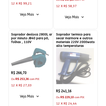
12 X R$ 99,21
12 X R$ 58,37
Veja Mais
Veja Mais
Soprador desloca 2800L ar
Soprador termico para
por minuto JB40 para pó,
secar marmore e outros
folhas , 110V
materiais 220V 2000wats
alta temperaturas
R$ 266,70
R$ 253,36
Ou
com PIX
12 X R$ 27,03
R$ 241,16
Veja Mais
R$ 229,10
Ou
com PIX
12 X R$ 24,44