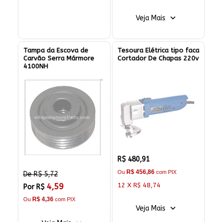
Veja Mais
Tampa da Escova de
Tesoura Elétrica tipo faca
Carvão Serra Mármore
Cortador De Chapas 220v
4100NH
R$ 480,91
R$ 456,86
Ou
com PIX
De R$ 5,72
12 X R$ 48,74
4,59
Por R$
R$ 4,36
Ou
com PIX
Veja Mais