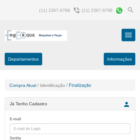
search
phone_in_talk
(11) 2367-8788
(11) 2367-8788
Menu
Princip
Departamentos
Informaçőes
/ Finalização
Compra Atual
/ Identificação

Já Tenho Cadastro
E-mail
Senha