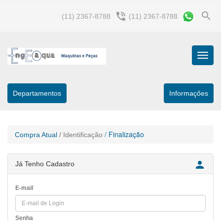
search
phone_in_talk
(11) 2367-8788
(11) 2367-8788
Menu
Princip
Departamentos
Informaçőes
/ Finalização
Compra Atual
/ Identificação

Já Tenho Cadastro
E-mail
Senha