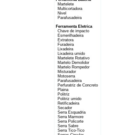
Martelete
Multicortadora
Nivel
Parafusadeira
Ferramenta Eletrica
Chave de impacto
Esmerilhadeira
Extratora
Furadeira
Lixadeira
Lixadeira umido
Martelete Rotativo
Martelo Demolidor
Martelo Rompedor
Misturador
Motoserra
Parafusadeira
Perfuratriz de Concreto
Plaina
Politriz
Politriz umido
Retificadeira
Secador
Serra Esquadria
Serra Marmore
Serra Policorte
Serra Sabre
Serra Tico-Tico
Serras Circular