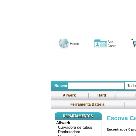
Buscar
Allwerk
Hard
Ferramenta Bateria
Escova C
Allwerk
Curvadora de tubos
Encontrados
0
pro
Ranhuradora