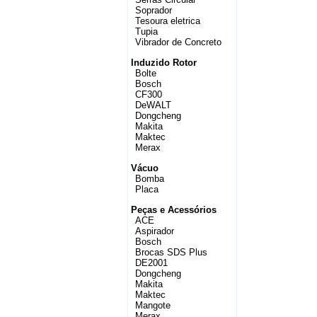
Soprador
Tesoura eletrica
Tupia
Vibrador de Concreto
Induzido Rotor
Bolte
Bosch
CF300
DeWALT
Dongcheng
Makita
Maktec
Merax
Vácuo
Bomba
Placa
Peças e Acessórios
ACE
Aspirador
Bosch
Brocas SDS Plus
DE2001
Dongcheng
Makita
Maktec
Mangote
Merax