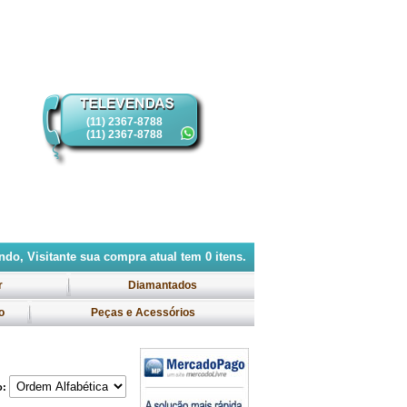
(11) 2367-8788
(11) 2367-8788
do, Visitante
sua compra atual tem
0
itens.
r
Diamantados
o
Peças e Acessórios
o: