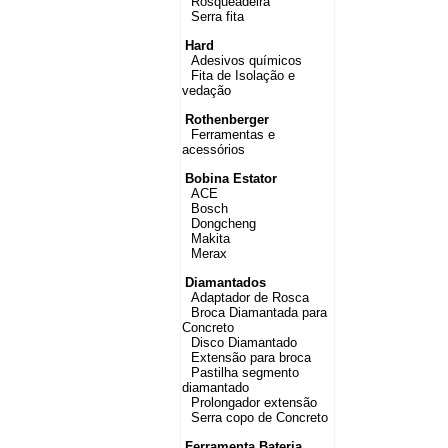
Rosqueadeira
Serra fita
Hard
Adesivos químicos
Fita de Isolação e
vedação
Rothenberger
Ferramentas e
acessórios
Bobina Estator
ACE
Bosch
Dongcheng
Makita
Merax
Diamantados
Adaptador de Rosca
Broca Diamantada para
Concreto
Disco Diamantado
Extensão para broca
Pastilha segmento
diamantado
Prolongador extensão
Serra copo de Concreto
Ferramenta Bateria