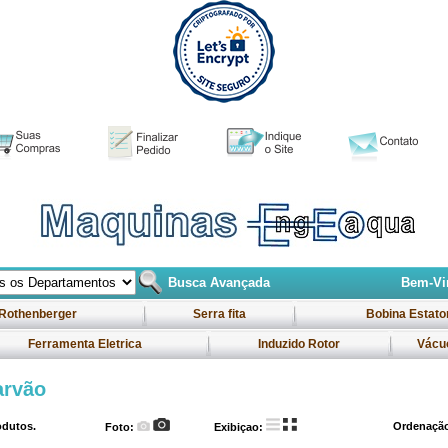
Busca Avançada
Bem-Vin
Rothenberger
Serra fita
Bobina Estato
Ferramenta Eletrica
Induzido Rotor
Vácu
arvão
dutos.
Ordenaçã
Foto:
Exibiçao: