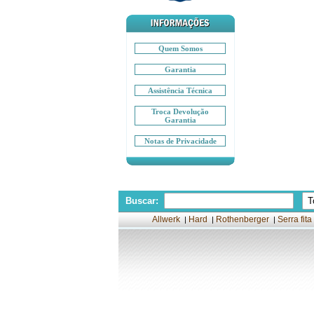
Quem Somos
Garantia
Assistência Técnica
Troca Devolução
Garantia
Notas de Privacidade
Buscar:
Allwerk
Hard
Rothenberger
Serra fita
|
|
|