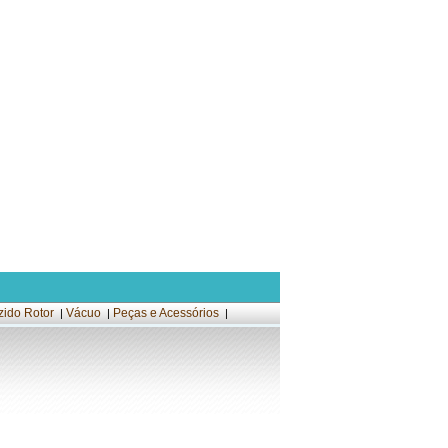
zido Rotor
Vácuo
Peças e Acessórios
|
|
|